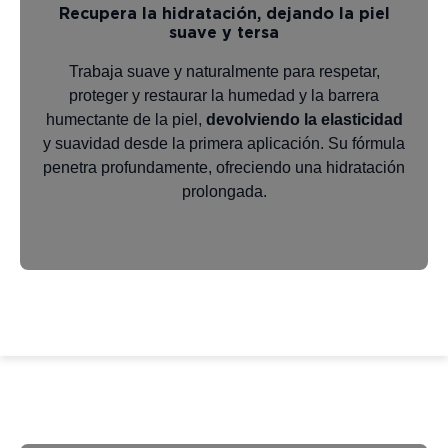
Recupera la hidratación, dejando la piel
suave y tersa
Trabaja suave y naturalmente para respetar,
proteger y restaurar la humedad y la barrera
humectante de la piel,
devolviendo la elasticidad
y suavidad desde la primera aplicación. Su fórmula
penetra profundamente, ofreciendo una hidratación
prolongada.