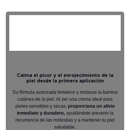
Calma el picor y el enrojecimiento de la
piel desde la primera aplicación
Su fórmula avanzada fortalece y restaura la barrera
cutánea de la piel. Al ser una crema ideal para
pieles sensibles y secas,
proporciona un alivio
inmediato y duradero,
ayudándote prevenir la
recurrencia de las molestias y a mantener tu piel
saludable.