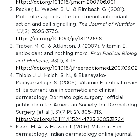
https://doi.org/10.1016/j.mam.2007.06.001
Packer, L., Weber, S. U., & Rimbach, G. (2001).
Molecular aspects of α-tocotrienol antioxidant
action and cell signalling.
The Journal of Nutrition,
131
(2), 369S-373S.
https://doi.org/10.1093/jn/131.2.369S
Traber, M. G., & Atkinson, J. (2007). Vitamin E,
antioxidant and nothing more.
Free Radical Biolo
and Medicine, 43
(1), 4-15.
https://doi.org/10.1016/j.freeradbiomed.2007.03.0
Thiele, J. J., Hsieh, S. N., & Ekanayake-
Mudiyanselage, S. (2005). Vitamin E: critical revi
of its current use in cosmetic and clinical
dermatology. Dermatologic surgery : official
publication for American Society for Dermatolog
Surgery [et al.], 31(7 Pt 2), 805–813.
https://doi.org/10.1111/j.1524-4725.2005.31724
Keen, M. A., & Hassan, I. (2016). Vitamin E in
dermatology. Indian dermatology online journal,