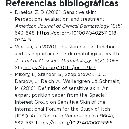
Referencias bibliográficas
Draelos, Z. D. (2018). Sensitive skin:
Perceptions, evaluation, and treatment.
American Journal of Clinical Dermatology
, 19(5),
643–648.
https://doi.org/10.1007/s40257-018-
0374-5
Voegeli, R. (2020). The skin barrier function
and its importance for dermatological health.
Journal of Cosmetic Dermatology
, 19(2), 208–
215.
https://doi.org/10.1111/jocd.13137
Misery, L., Ständer, S., Szepietowski, J. C.,
Darsow, U., Reich, A., Wallengren, J& Schmelz,
M. (2016). Definition of sensitive skin: An
expert position paper from the Special
Interest Group on Sensitive Skin of the
International Forum for the Study of Itch
(IFSI). Acta Dermato-Venereologica, 96(4),
532–533.
https://doi.org/10.2340/00015555-